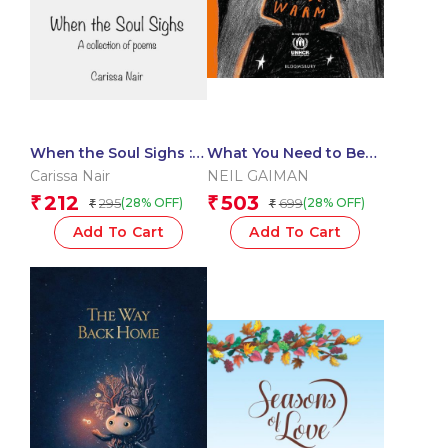
When the Soul Sighs : A
What You Need to Be
collection of Poems
Warm
Carissa Nair
NEIL GAIMAN
212
503
₹
₹
295
699
(28% OFF)
(28% OFF)
₹
₹
Add To Cart
Add To Cart