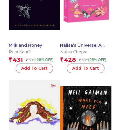
Milk and Honey
Nalisa’s Universe: A
Collection of Poems
Rupi Kaur?
Nalisa Chopra
431
428
₹
₹
599
595
(28% OFF)
(28% OFF)
₹
₹
Add To Cart
Add To Cart