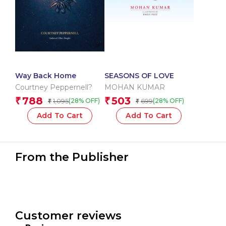
Way Back Home
SEASONS OF LOVE
Courtney Peppernell?
MOHAN KUMAR
788
503
₹
₹
1,095
699
(28% OFF)
(28% OFF)
₹
₹
Add To Cart
Add To Cart
From the Publisher
Customer reviews